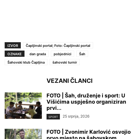
IZVOR
Čapljinski portal; Foto: Čapljinski portal
OZNAKE
dan grada
pobjednici
Šah
Šahovski klub Čapljina
šahovski turnir
VEZANI ČLANCI
FOTO | Šah, druženje i sport: U
Višićima uspješno organiziran
prvi...
25 srpnja, 2026
SPORT
FOTO | Zvonimir Karlović osvojio
prvo mjesto na šahovskom