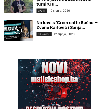
turniru u...
19 srpnja, 2026
SPORT
Na kavi s ‘Crem caffe Sušac’ –
Zvone Karlović i Sanja...
12 srpnja, 2026
NA KAVI S...