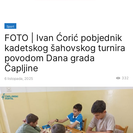
Sport
FOTO | Ivan Ćorić pobjednik
kadetskog šahovskog turnira
povodom Dana grada
Čapljine
332
6 listopada, 2025