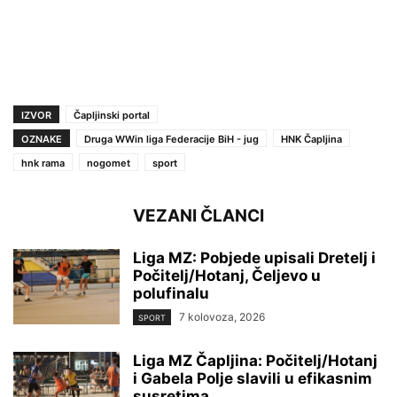
IZVOR
Čapljinski portal
OZNAKE
Druga WWin liga Federacije BiH - jug
HNK Čapljina
hnk rama
nogomet
sport
VEZANI ČLANCI
Liga MZ: Pobjede upisali Dretelj i
Počitelj/Hotanj, Čeljevo u
polufinalu
7 kolovoza, 2026
SPORT
Liga MZ Čapljina: Počitelj/Hotanj
i Gabela Polje slavili u efikasnim
susretima