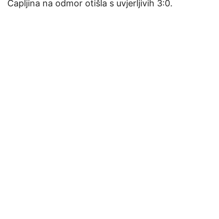
Čapljina na odmor otišla s uvjerljivih 3:0.