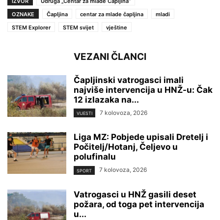
IZVOR
Udruga „Centar za mlade Čapljina“
OZNAKE
Čapljina
centar za mlade čapljina
mladi
STEM Explorer
STEM svijet
vještine
VEZANI ČLANCI
Čapljinski vatrogasci imali
najviše intervencija u HNŽ-u: Čak
12 izlazaka na...
7 kolovoza, 2026
VIJESTI
Liga MZ: Pobjede upisali Dretelj i
Počitelj/Hotanj, Čeljevo u
polufinalu
7 kolovoza, 2026
SPORT
Vatrogasci u HNŽ gasili deset
požara, od toga pet intervencija
u...