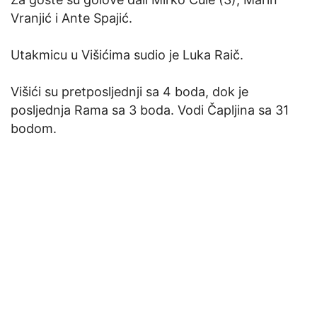
Vranjić i Ante Spajić.
Utakmicu u Višićima sudio je Luka Raič.
Višići su pretposljednji sa 4 boda, dok je
posljednja Rama sa 3 boda. Vodi Čapljina sa 31
bodom.