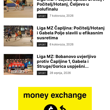
Počitelj/Hotanj, Čeljevo u
polufinalu
7 kolovoza, 2026
SPORT
Liga MZ Čapljina: Počitelj/Hotanj
i Gabela Polje slavili u efikasnim
susretima
6 kolovoza, 2026
SPORT
Liga MZ: Bobanovo uvjerljivo
protiv Čapljine 1, Gabela i
Struge/Gorica uspješni...
28 srpnja, 2026
SPORT