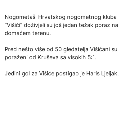
Nogometaši Hrvatskog nogometnog kluba
”Višići” doživjeli su još jedan težak poraz na
domaćem terenu.
Pred nešto više od 50 gledatelja Višićani su
poraženi od Kruševa sa visokih 5:1.
Jedini gol za Višiće postigao je Haris Ljeljak.