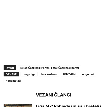
IZVOR
Tekst: Čapljinski Portal / Foto: Čapljinski portal
OZNAKE
druga liga
hnk kruševo
HNK Višići
nogomet
nogometaši
VEZANI ČLANCI
Liga MZ: Pobjede upisali Dretelj i