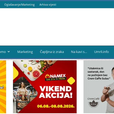
Oglašavanje/Marketing
Arhiva vijesti
omo
Marketing
Čapljina iz zraka
Na kavi s…
Umrli.info