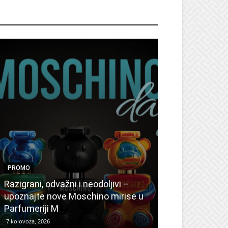
ROMO
PROMO
PROMO
Ljetni popusti
Razigrani, odvažni i neodoljivi –
Radovanović: 
upoznajte nove Moschino mirise u
medicinske ur
Parfumeriji M
kozmetiku
7 kolovoza, 2026
6 kolovoza, 2026