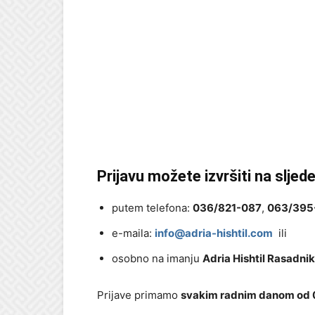
Prijavu možete izvršiti na sljed
putem telefona:
036/821-087
,
063/395
e-maila:
info@adria-hishtil.com
ili
osobno na imanju
Adria Hishtil Rasadnik
Prijave primamo
svakim radnim danom od 0