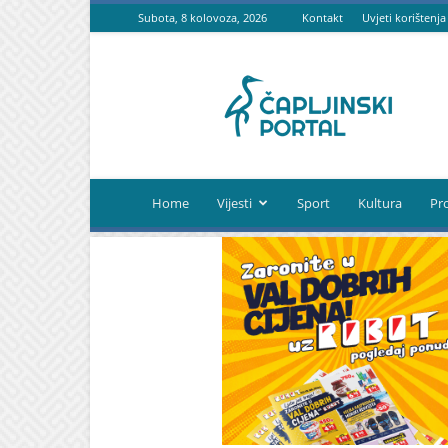
Subota, 8 kolovoza, 2026
Kontakt
Uvjeti korištenja
Čapljinski
portal
Home
Vijesti
Sport
Kultura
Pr