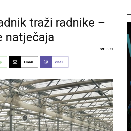
P
adnik traži radnike –
 natječaja
1973
p
Email
Viber