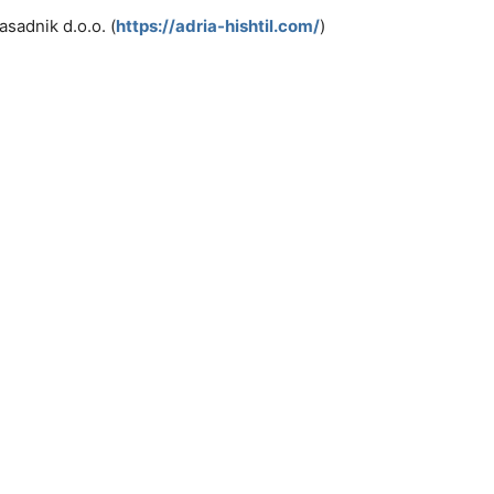
sadnik d.o.o. (
https://adria-hishtil.com/
)