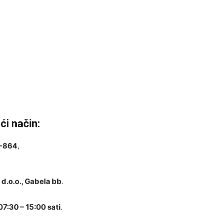
eći način:
-864
,
 d.o.o., Gabela bb
.
7:30 – 15:00 sati
.