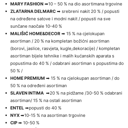
MARY FASHION
➡10 – 50 % na dio asortimana trgovine
ZLATARNA DELMARC
➡ srebreni nakit 20 % / popusti
na određene satove i modni nakit / popusti na sve
sunčane naočale 10-40 %
MALIŠIĆ HOME&DECOR
➡ 15 % na cjelokupan
asortiman / 20 % na kompletan božićni asortiman
(borovi, jaslice, rasvjeta, kugle,dekoracije) / kompletan
asortiman bijele tehnike i malih kućanskih aparata s
popustima do 40 % / odabrani asortiman s popustima do
50 % /
HOME PREMIUM
➡ 15 % na cjelokupan asortiman / do
50 % na određeni asortiman
SLAVEN INTIMA
➡20 % na pidžame /30-50 % odabrani
asortiman/ 15 % na ostali asortiman
ENTEL
➡popusti do 40 %
NYX
➡10-15 % na asortiman trgovine
CIP
➡ 10-50 %