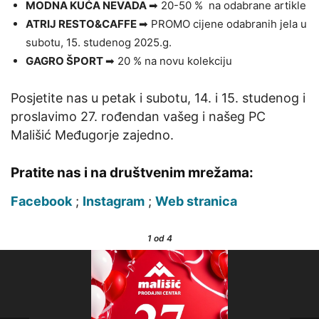
MODNA KUĆA NEVADA
➡ 20-50 % na odabrane artikle
ATRIJ RESTO&CAFFE
➡ PROMO cijene odabranih jela u
subotu, 15. studenog 2025.g.
GAGRO ŠPORT
➡ 20 % na novu kolekciju
Posjetite nas u petak i subotu, 14. i 15. studenog i
proslavimo 27. rođendan vašeg i našeg PC
Mališić Međugorje zajedno.
Pratite nas i na društvenim mrežama:
Facebook
;
Instagram
;
Web stranica
1
od 4