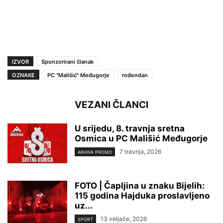
IZVOR
Sponzorirani članak
OZNAKE
PC ''Mališić'' Međugorje
rođendan
VEZANI ČLANCI
U srijedu, 8. travnja sretna
Osmica u PC Mališić Međugorje
7 travnja, 2026
ARHIVA PROMO
FOTO | Čapljina u znaku Bijelih:
115 godina Hajduka proslavljeno
uz...
13 veljače, 2026
SPORT