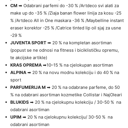
CM
➡ Odabrani parfemi do -30 % /Artdeco svi alati za
make up do -35 % /Ziaja banan flower linija za kosu -25
% /Artdeco All in One maskara -36 % /Maybelline instant
eraser korektor -25 % /Catrice tinted lip oil sjaj za usne
-29 %
JUVENTA SPORT
➡ 20 % na kompletan asortiman
(popust se ne odnosi na fitness i biciklističku opremu,
te akcijske artikle)
KRAS OPREMA
➡10–15 % na cjelokupan asortiman
ALPINA
➡ 20 % na novu modnu kolekciju i do 40 % na
sport
PARFUMERIJA M
➡ 20 % na odabrane parfeme, do 50
% na odabrani asortiman kozmetike Collistar i NajOleari
BLUKIDS
➡ 20 % na cjelokupnu kolekciju / 30-50 % na
odabrani asortiman
UPIM
➡ 20 % na cjelokupnu kolekciju/ 30-50 % na
odabrani asortiman