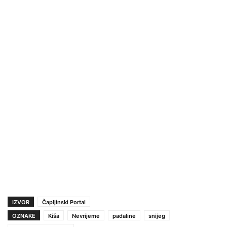
IZVOR
Čapljinski Portal
OZNAKE
Kiša
Nevrijeme
padaline
snijeg