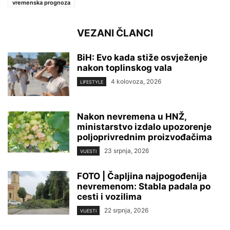
vremenska prognoza
VEZANI ČLANCI
BiH: Evo kada stiže osvježenje
nakon toplinskog vala
4 kolovoza, 2026
LIFESTYLE
Nakon nevremena u HNŽ,
ministarstvo izdalo upozorenje
poljoprivrednim proizvođačima
23 srpnja, 2026
VIJESTI
FOTO | Čapljina najpogođenija
nevremenom: Stabla padala po
cesti i vozilima
22 srpnja, 2026
VIJESTI