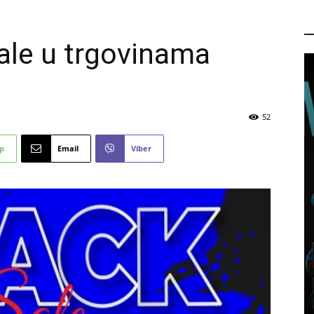
P
ale u trgovinama
52
p
Email
Viber