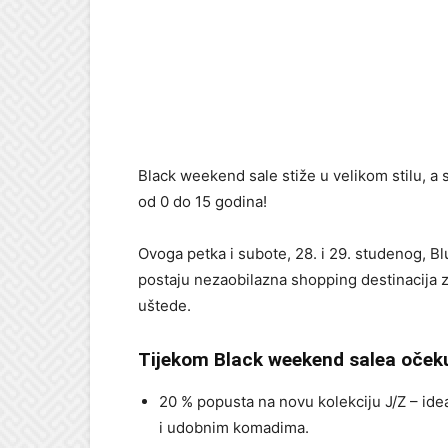
Black weekend sale stiže u velikom stilu, a s
od 0 do 15 godina!
Ovoga petka i subote, 28. i 29. studenog, B
postaju nezaobilazna shopping destinacija za s
uštede.
Tijekom Black weekend salea očekuj
20 % popusta na novu kolekciju J/Z – id
i udobnim komadima.