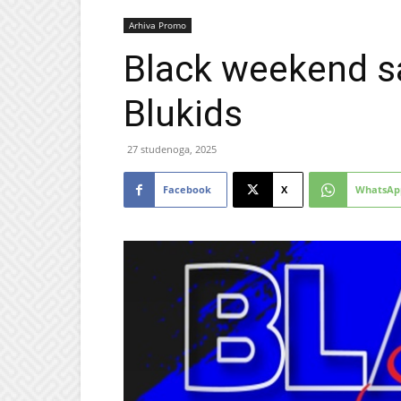
Arhiva Promo
Black weekend s
Blukids
27 studenoga, 2025
Facebook
X
WhatsAp