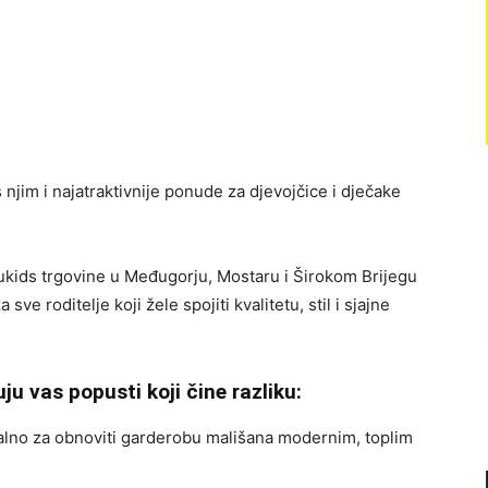
 njim i najatraktivnije ponude za djevojčice i dječake
lukids trgovine u Međugorju, Mostaru i Širokom Brijegu
ve roditelje koji žele spojiti kvalitetu, stil i sjajne
u vas popusti koji čine razliku:
ealno za obnoviti garderobu mališana modernim, toplim