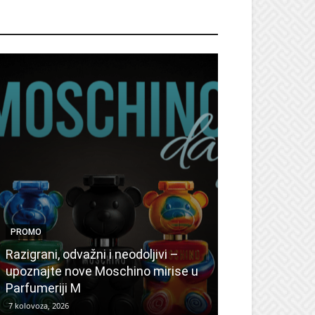
ROMO
PROMO
PROMO
Ljetni popusti
Razigrani, odvažni i neodoljivi –
Radovanović: 
upoznajte nove Moschino mirise u
medicinske ur
Parfumeriji M
kozmetiku
7 kolovoza, 2026
6 kolovoza, 2026