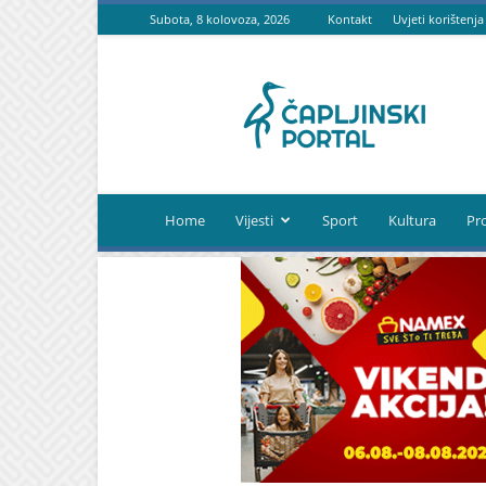
Subota, 8 kolovoza, 2026
Kontakt
Uvjeti korištenja
Čapljinski
portal
Home
Vijesti
Sport
Kultura
Pr