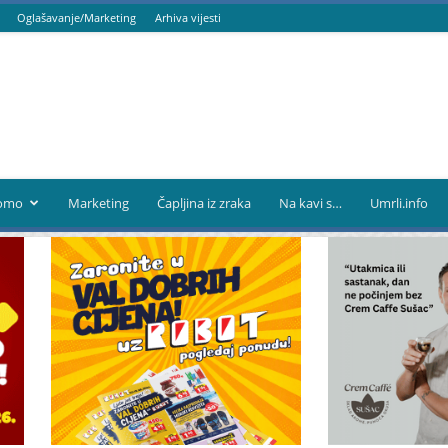
Oglašavanje/Marketing
Arhiva vijesti
omo
Marketing
Čapljina iz zraka
Na kavi s…
Umrli.info