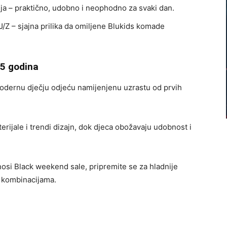
ja – praktično, udobno i neophodno za svaki dan.
J/Z – sjajna prilika da omiljene Blukids komade
15 godina
modernu dječju odjeću namijenjenu uzrastu od prvih
erijale i trendi dizajn, dok djeca obožavaju udobnost i
nosi Black weekend sale, pripremite se za hladnije
m kombinacijama.