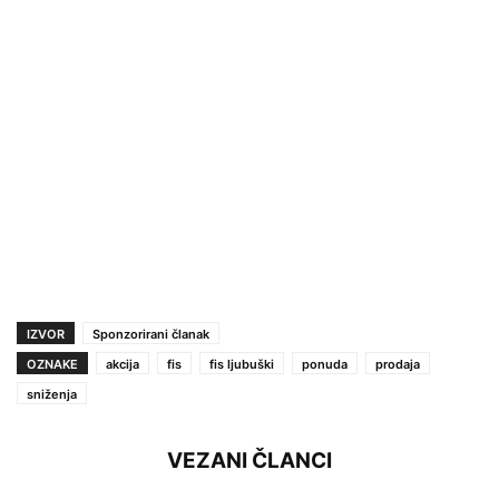
IZVOR
Sponzorirani članak
OZNAKE
akcija
fis
fis ljubuški
ponuda
prodaja
sniženja
VEZANI ČLANCI