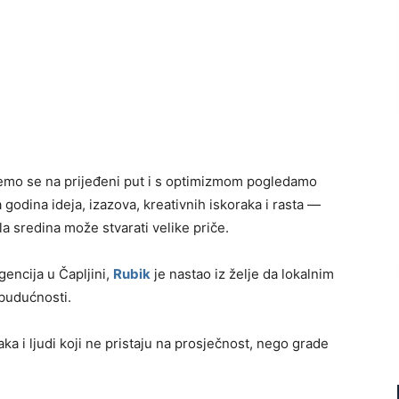
emo se na prijeđeni put i s optimizmom pogledamo
 godina ideja, izazova, kreativnih iskoraka i rasta —
a sredina može stvarati velike priče.
gencija u Čapljini,
Rubik
je nastao iz želje da lokalnim
budućnosti.
ka i ljudi koji ne pristaju na prosječnost, nego grade