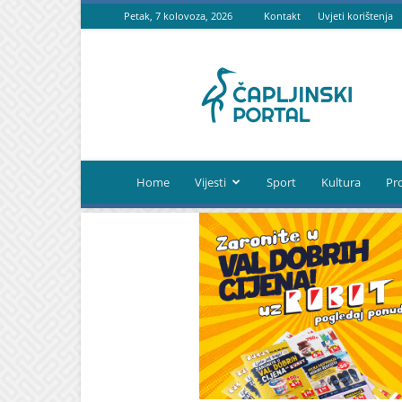
Petak, 7 kolovoza, 2026
Kontakt
Uvjeti korištenja
Čapljinski
portal
Home
Vijesti
Sport
Kultura
Pr