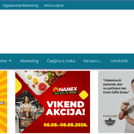
Oglašavanje/Marketing
Arhiva vijesti
omo
Marketing
Čapljina iz zraka
Na kavi s…
Umrli.info