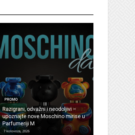
ROMO
PROMO
PROMO
Ljetni popusti
Razigrani, odvažni i neodoljivi –
Radovanović: 
upoznajte nove Moschino mirise u
medicinske ur
Parfumeriji M
kozmetiku
7 kolovoza, 2026
6 kolovoza, 2026