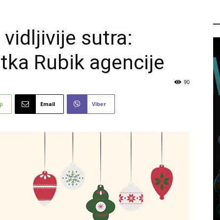
P
idljivije sutra:
tka Rubik agencije
90
p
Email
Viber