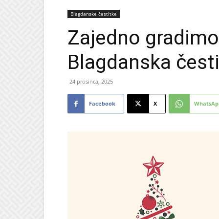
Blagdanske čestitke
Zajedno gradimo v
Blagdanska česti
24 prosinca, 2025
Facebook
X
WhatsAp