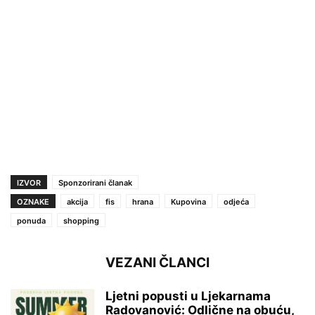
IZVOR
Sponzorirani članak
OZNAKE
akcija
fis
hrana
Kupovina
odjeća
ponuda
shopping
VEZANI ČLANCI
Ljetni popusti u Ljekarnama
Radovanović: Odlične na obuću,