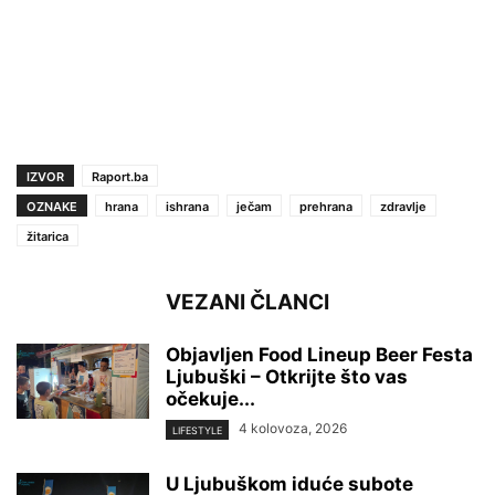
IZVOR
Raport.ba
OZNAKE
hrana
ishrana
ječam
prehrana
zdravlje
žitarica
VEZANI ČLANCI
Objavljen Food Lineup Beer Festa
Ljubuški – Otkrijte što vas
očekuje...
4 kolovoza, 2026
LIFESTYLE
U Ljubuškom iduće subote