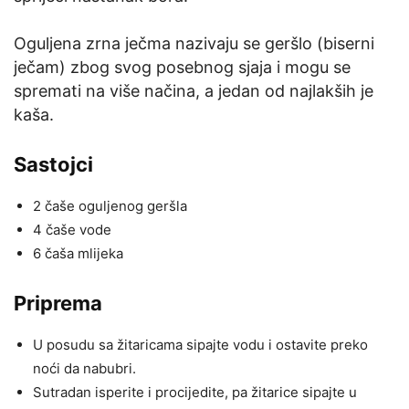
Oguljena zrna ječma nazivaju se geršlo (biserni
ječam) zbog svog posebnog sjaja i mogu se
spremati na više načina, a jedan od najlakših je
kaša.
Sastojci
2 čaše oguljenog geršla
4 čaše vode
6 čaša mlijeka
Priprema
U posudu sa žitaricama sipajte vodu i ostavite preko
noći da nabubri.
Sutradan isperite i procijedite, pa žitarice sipajte u