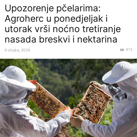
Upozorenje pčelarima:
Agroherc u ponedjeljak i
utorak vrši noćno tretiranje
nasada breskvi i nektarina
413
6 ožujka, 2026