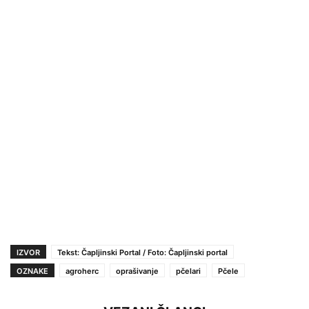
IZVOR
Tekst: Čapljinski Portal / Foto: Čapljinski portal
OZNAKE
agroherc
oprašivanje
pčelari
Pčele