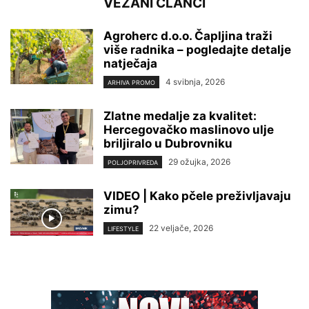
VEZANI ČLANCI
Agroherc d.o.o. Čapljina traži
više radnika – pogledajte detalje
natječaja
4 svibnja, 2026
ARHIVA PROMO
Zlatne medalje za kvalitet:
Hercegovačko maslinovo ulje
briljiralo u Dubrovniku
29 ožujka, 2026
POLJOPRIVREDA
VIDEO | Kako pčele preživljavaju
zimu?
22 veljače, 2026
LIFESTYLE