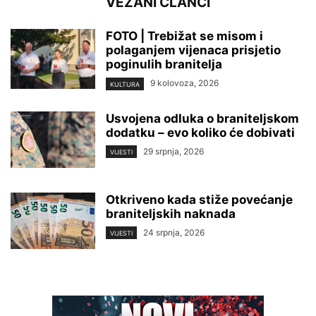
VEZANI ČLANCI
FOTO | Trebižat se misom i
polaganjem vijenaca prisjetio
poginulih branitelja
9 kolovoza, 2026
KULTURA
Usvojena odluka o braniteljskom
dodatku – evo koliko će dobivati
29 srpnja, 2026
VIJESTI
Otkriveno kada stiže povećanje
braniteljskih naknada
24 srpnja, 2026
VIJESTI