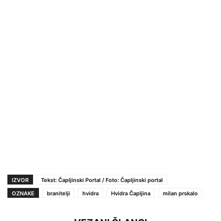
IZVOR
Tekst: Čapljinski Portal / Foto: Čapljinski portal
OZNAKE
branitelji
hvidra
Hvidra Čapljina
milan prskalo