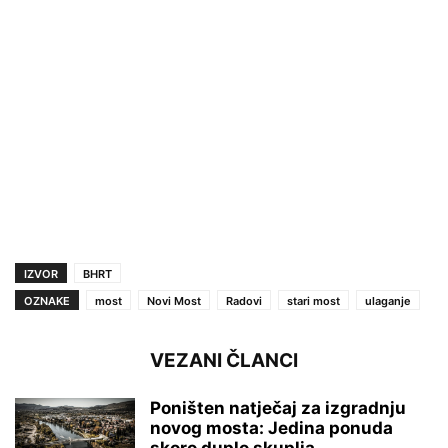
IZVOR
BHRT
OZNAKE
most
Novi Most
Radovi
stari most
ulaganje
VEZANI ČLANCI
Poništen natječaj za izgradnju
novog mosta: Jedina ponuda
skoro duplo skuplja...