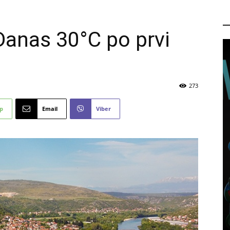
P
 Danas 30°C po prvi
273
p
Email
Viber