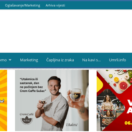
Oglašavanje/Marketing
Arhiva vijesti
omo
Marketing
Čapljina iz zraka
Na kavi s…
Umrli.info