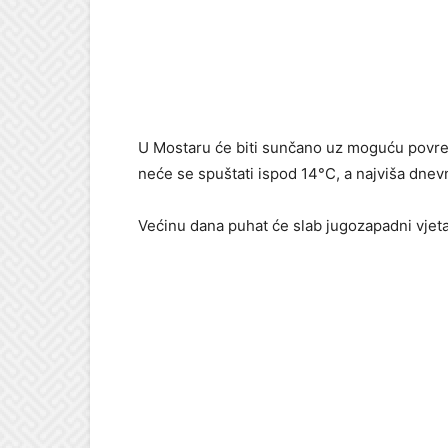
U Mostaru će biti sunčano uz moguću povre
neće se spuštati ispod 14°C, a najviša dnev
Većinu dana puhat će slab jugozapadni vjeta