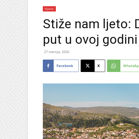
Vijesti
Stiže nam ljeto:
put u ovoj godini
27 travnja, 2026
Facebook
X
WhatsAp