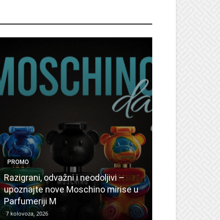
ROMO
PROMO
PROMO
Ljetni popusti
Razigrani, odvažni i neodoljivi –
Radovanović: 
upoznajte nove Moschino mirise u
medicinske ur
Parfumeriji M
kozmetiku
7 kolovoza, 2026
6 kolovoza, 2026