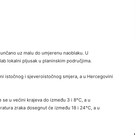
i sunčano uz malu do umjerenu naoblaku. U
ab lokalni pljusak u planinskim područjima.
sni istočnog i sjeveroistočnog smjera, a u Hercegovini
e se u većini krajeva do između 3 i 8°C, a u
atura zraka dosegnut će između 18 i 24°C, a u