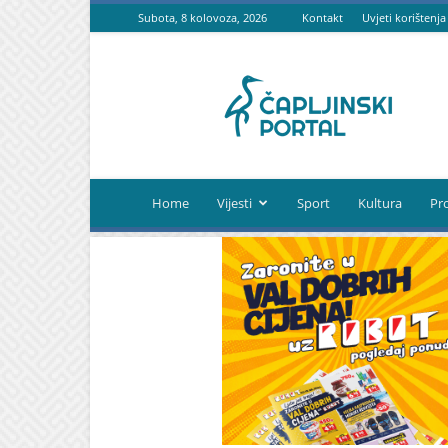
Subota, 8 kolovoza, 2026
Kontakt
Uvjeti korištenja
Čapljinski
portal
Home
Vijesti
Sport
Kultura
Pr