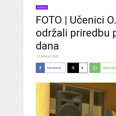
Kultura
FOTO | Učenici O.
održali priredb
dana
12 svibnja, 2026
Facebook
X
WhatsAp