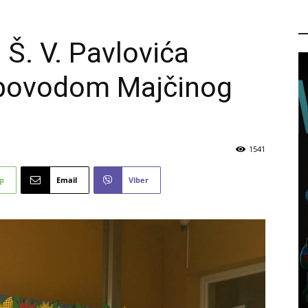
P
 Š. V. Pavlovića
u povodom Majčinog
1541
p
Email
Viber