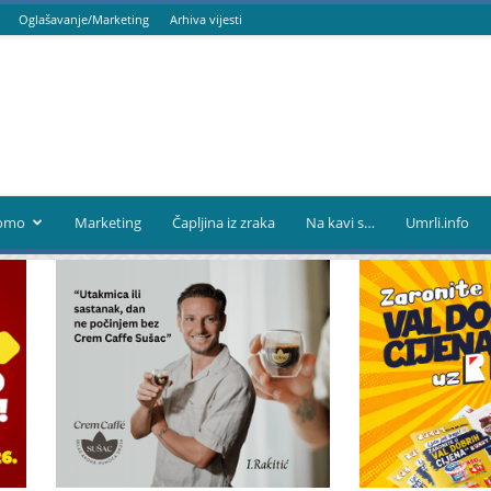
Oglašavanje/Marketing
Arhiva vijesti
omo
Marketing
Čapljina iz zraka
Na kavi s…
Umrli.info