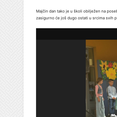
Majčin dan tako je u školi obilježen na pos
zasigurno će još dugo ostati u srcima svih p