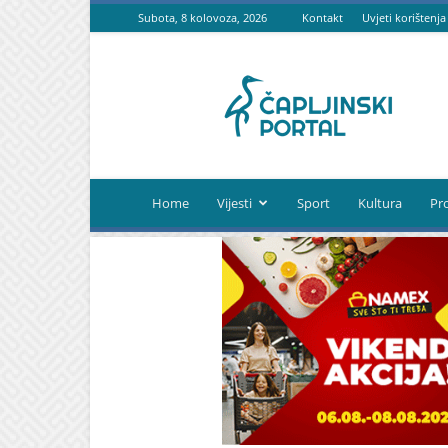
Subota, 8 kolovoza, 2026
Kontakt
Uvjeti korištenja
Čapljinski
portal
Home
Vijesti
Sport
Kultura
Pr