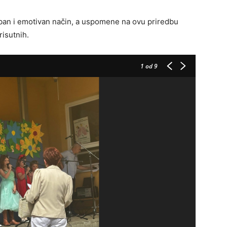
eban i emotivan način, a uspomene na ovu priredbu
risutnih.
1
od 9