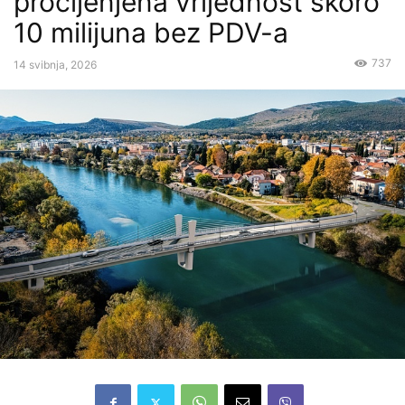
procijenjena vrijednost skoro
10 milijuna bez PDV-a
737
14 svibnja, 2026