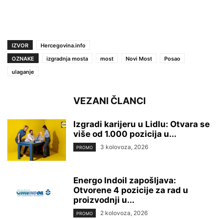
IZVOR
Hercegovina.info
OZNAKE
izgradnja mosta
most
Novi Most
Posao
ulaganje
VEZANI ČLANCI
Izgradi karijeru u Lidlu: Otvara se
više od 1.000 pozicija u...
3 kolovoza, 2026
PROMO
Energo Indoil zapošljava:
Otvorene 4 pozicije za rad u
proizvodnji u...
2 kolovoza, 2026
PROMO