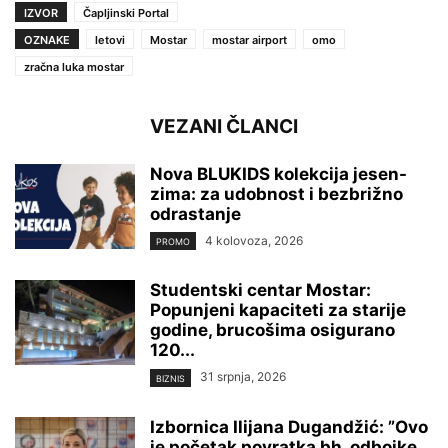
IZVOR
Čapljinski Portal
OZNAKE
letovi
Mostar
mostar airport
omo
zračna luka mostar
VEZANI ČLANCI
Nova BLUKIDS kolekcija jesen-
zima: za udobnost i bezbrižno
odrastanje
4 kolovoza, 2026
PROMO
Studentski centar Mostar:
Popunjeni kapaciteti za starije
godine, brucošima osigurano
120...
31 srpnja, 2026
BIZNIS
Izbornica Ilijana Dugandžić: ”Ovo
je početak povratka bh. odbojke