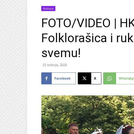
Kultura
FOTO/VIDEO | HKU
Folklorašica i ru
svemu!
25 svibnja, 2026
Facebook
X
WhatsAp