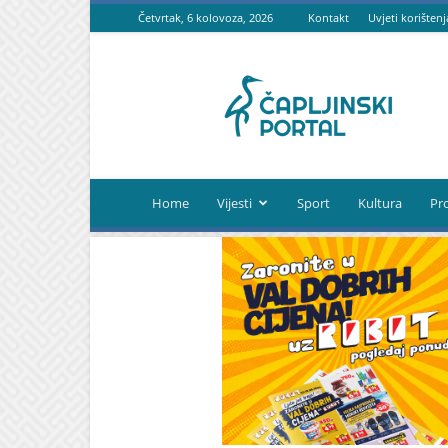
Četvrtak, 6 kolovoza, 2026
Kontakt
Uvjeti korištenj
Čapljinski
portal
Home
Vijesti
Sport
Kultura
Pr