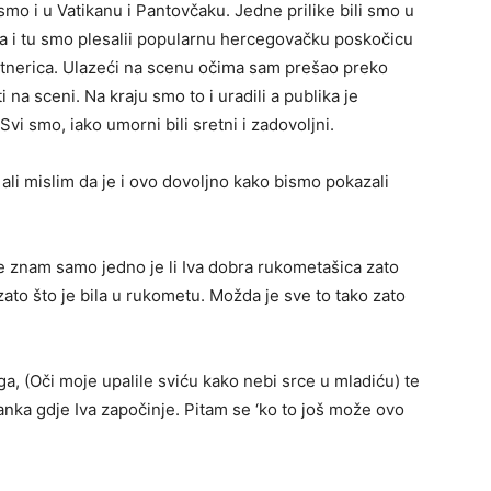
mo i u Vatikanu i Pantovčaku. Jedne prilike bili smo u
a i tu smo plesalii popularnu hercegovačku poskočicu
artnerica. Ulazeći na scenu očima sam prešao preko
 na sceni. Na kraju smo to i uradili a publika je
 Svi smo, iako umorni bili sretni i zadovoljni.
, ali mislim da je i ovo dovoljno kako bismo pokazali
 Ne znam samo jedno je li Iva dobra rukometašica zato
ca zato što je bila u rukometu. Možda je sve to tako zato
a, (Oči moje upalile sviću kako nebi srce u mladiću) te
anka gdje Iva započinje. Pitam se ‘ko to još može ovo