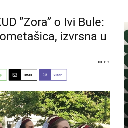
P
D ”Zora” o Ivi Bule:
kometašica, izvrsna u
1195
p
Email
Viber