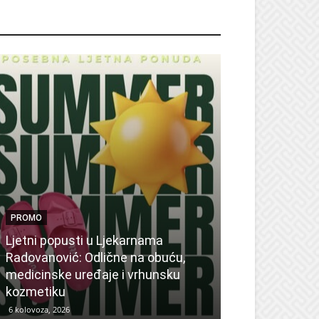
ROMO
PROMO
Ljetni popusti u Ljekarnama
PROMO
Radovanović: Odlične na obuću,
medicinske uređaje i vrhunsku
Ne propustite 
kozmetiku
sedmicu za su
6 kolovoza, 2026
6 kolovoza, 2026