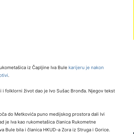
ukometašica iz Čapljine Iva Bule
karijeru je nakon
tivi
.
i folklorni život dao je Ivo Sušac Bronđa. Njegov tekst
loča do Metkovića puno medijskog prostora dali Ivi
 kad je Iva kao rukometašica članica Rukometne
va Bule bila i članica HKUD-a Zora iz Struga i Gorice.