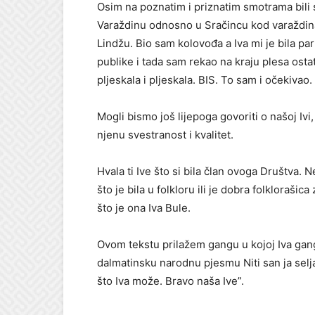
Osim na poznatim i priznatim smotrama bili s
Varaždinu odnosno u Sračincu kod varaždin
Lindžu. Bio sam kolovođa a Iva mi je bila p
publike i tada sam rekao na kraju plesa ostati
pljeskala i pljeskala. BIS. To sam i očekivao.
Mogli bismo još lijepoga govoriti o našoj Ivi
njenu svestranost i kvalitet.
Hvala ti Ive što si bila član ovoga Društva.
što je bila u folkloru ili je dobra folkloraši
što je ona Iva Bule.
Ovom tekstu prilažem gangu u kojoj Iva gang
dalmatinsku narodnu pjesmu Niti san ja selj
što Iva može. Bravo naša Ive”.