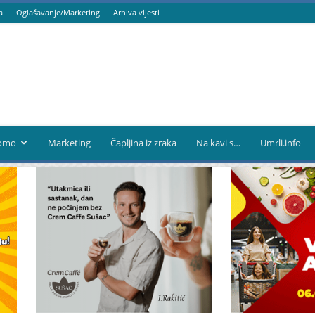
a
Oglašavanje/Marketing
Arhiva vijesti
omo
Marketing
Čapljina iz zraka
Na kavi s…
Umrli.info