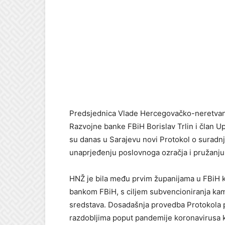
Predsjednica Vlade Hercegovačko-neretvan
Razvojne banke FBiH Borislav Trlin i član U
su danas u Sarajevu novi Protokol o suradnj
unaprjeđenju poslovnoga ozračja i pružanj
HNŽ je bila među prvim županijama u FBiH k
bankom FBiH, s ciljem subvencioniranja kama
sredstava. Dosadašnja provedba Protokola p
razdobljima poput pandemije koronavirusa ka