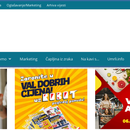
a
Oglašavanje/Marketing
Arhiva vijesti
omo
Marketing
Čapljina iz zraka
Na kavi s…
Umrli.info