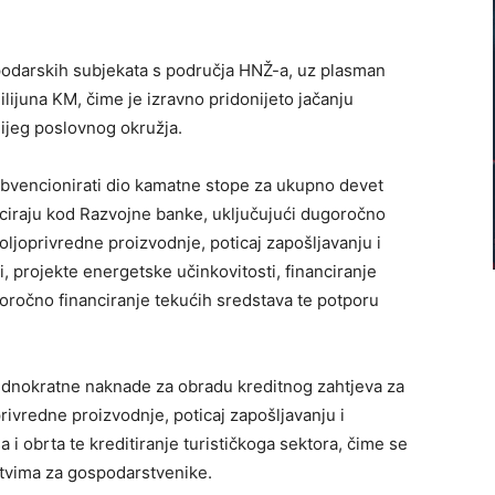
odarskih subjekata s područja HNŽ-a, uz plasman
lijuna KM, čime je izravno pridonijeto jačanju
ijeg poslovnog okružja.
bvencionirati dio kamatne stope za ukupno devet
liciraju kod Razvojne banke, uključujući dugoročno
poljoprivredne proizvodnje, poticaj zapošljavanju i
 projekte energetske učinkovitosti, financiranje
koročno financiranje tekućih sredstava te potporu
ednokratne naknade za obradu kreditnog zahtjeva za
joprivredne proizvodnje, poticaj zapošljavanju i
 i obrta te kreditiranje turističkoga sektora, čime se
stvima za gospodarstvenike.