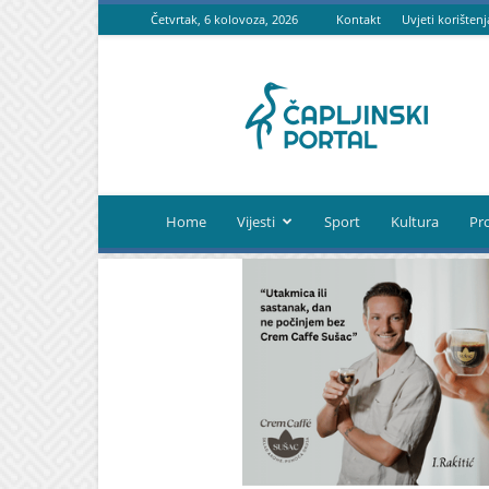
Četvrtak, 6 kolovoza, 2026
Kontakt
Uvjeti korištenj
Čapljinski
portal
Home
Vijesti
Sport
Kultura
Pr