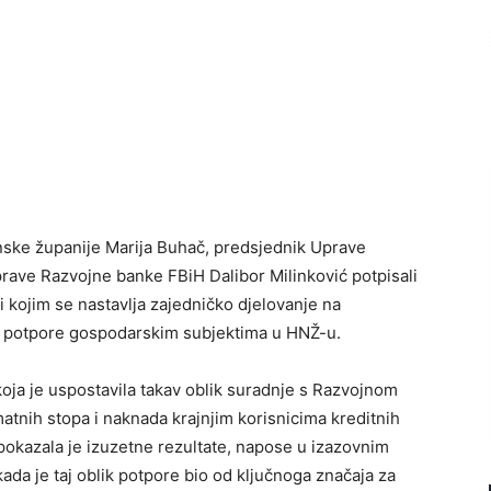
ske županije Marija Buhač, predsjednik Uprave
prave Razvojne banke FBiH Dalibor Milinković potpisali
i kojim se nastavlja zajedničko djelovanje na
u potpore gospodarskim subjektima u HNŽ-u.
oja je uspostavila takav oblik suradnje s Razvojnom
tnih stopa i naknada krajnjim korisnicima kreditnih
okazala je izuzetne rezultate, napose u izazovnim
da je taj oblik potpore bio od ključnoga značaja za