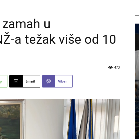
P
i zamah u
Ž-a težak više od 10
473
p
Email
Viber