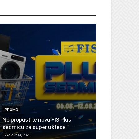
ROMO
PROMO
PROMO
Ne propustite novu FIS Plus
Sretna Osmica
sedmicu za super uštede
Međugorje – s
6 kolovoza, 2026
6 kolovoza, 2026