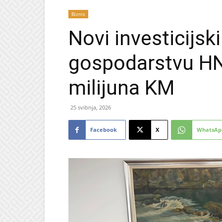
Biznis
Novi investicijsk
gospodarstvu HN
milijuna KM
25 svibnja, 2026
Facebook
X
WhatsAp