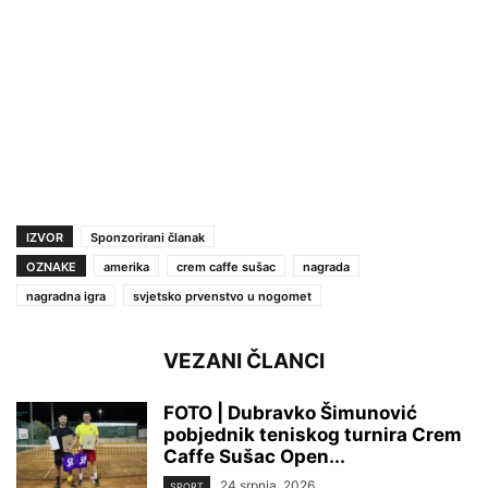
IZVOR
Sponzorirani članak
OZNAKE
amerika
crem caffe sušac
nagrada
nagradna igra
svjetsko prvenstvo u nogomet
VEZANI ČLANCI
FOTO | Dubravko Šimunović
pobjednik teniskog turnira Crem
Caffe Sušac Open...
24 srpnja, 2026
SPORT