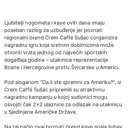
Ljubitelji nogometa i kave ovih dana imaju
poseban razlog za uzbuđenje jer poznati
regionalni brend
Crem Caffe Sušac c
organizira
nagradnu igru koja sretnim dobitnicima može
otvoriti vrata jednog od najvećih sportskih
događaja godine – utakmice reprezentacije
Bosne i Hercegovine protiv Švicarske u Americi.
Pod sloganom ”Da li ste spremni za Ameriku?”, iz
Crem Caffé Sušac pripremili su atraktivnu
nagradnu kampanju u kojoj sudionici mogu
osvojiti čak 2×2 ulaznice za odlazak na utakmicu
u Sjedinjene Američke Države.
Na taj način ovaj poznati brend kave spaja ljubav