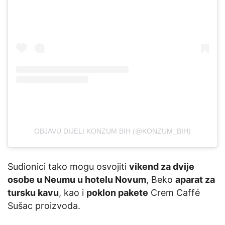
OBJAVU DIJELI KONZUM BIH (@KONZUM_BIH)
Sudionici tako mogu osvojiti
vikend za dvije
osobe u Neumu u hotelu Novum
, Beko
aparat za
tursku kavu
, kao i
poklon pakete
Crem Caffé
Sušac proizvoda.