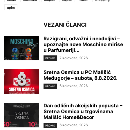
upim
VEZANI ČLANCI
Razigrani, odvažni i neodoljivi –
upoznajte nove Moschino mirise
u Parfumeriji...
7 kolovoza, 2026
PROMO
Sretna Osmica u PC Mališić
Međugorje – subota, 8.8.2026.
6 kolovoza, 2026
PROMO
Dan odličnih akcijskih popusta –
Sretna Osmica u trgovinama
Mališić Home&Decor
6 kolovoza, 2026
PROMO