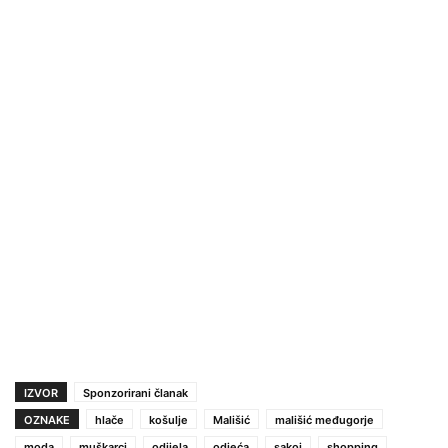
IZVOR
Sponzorirani članak
OZNAKE
hlače
košulje
Mališić
mališić međugorje
moda
muškarci
odijela
odjeća
sakoi
shopping