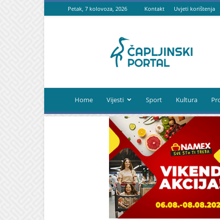
Petak, 7 kolovoza, 2026
Kontakt
Uvjeti korištenja
Čapljinski
portal
Home
Vijesti
Sport
Kultura
Pr