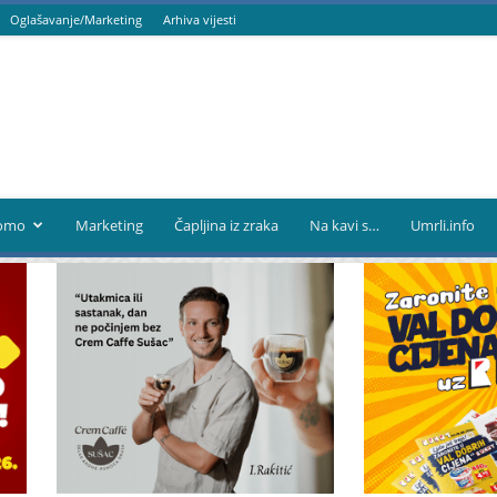
Oglašavanje/Marketing
Arhiva vijesti
omo
Marketing
Čapljina iz zraka
Na kavi s…
Umrli.info