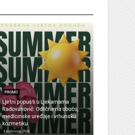
ROMO
PROMO
Ljetni popusti u Ljekarnama
PROMO
Radovanović: Odlične na obuću,
medicinske uređaje i vrhunsku
Ne propustite 
kozmetiku
sedmicu za su
6 kolovoza, 2026
6 kolovoza, 2026