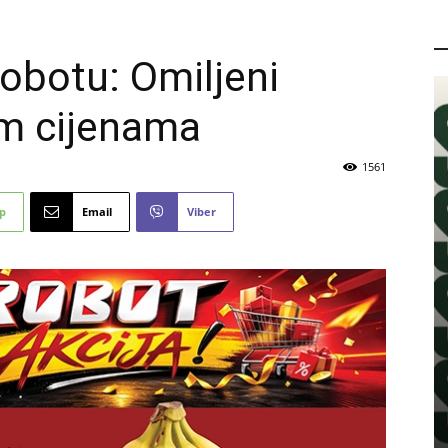
P
Robotu: Omiljeni
nim cijenama
1561
p
Email
Viber