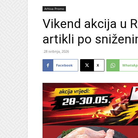
Arhiva Promo
Vikend akcija u 
artikli po sniže
28 svibnja, 2026
Facebook
X
WhatsAp