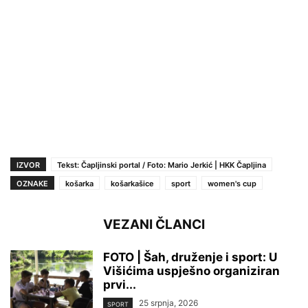
IZVOR
Tekst: Čapljinski portal / Foto: Mario Jerkić | HKK Čapljina
OZNAKE
košarka
košarkašice
sport
women's cup
VEZANI ČLANCI
FOTO | Šah, druženje i sport: U
Višićima uspješno organiziran
prvi...
25 srpnja, 2026
SPORT