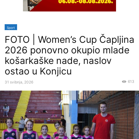
Sport
FOTO | Women’s Cup Čapljina
2026 ponovno okupio mlade
košarkaške nade, naslov
ostao u Konjicu
613
31 svibnja, 2026