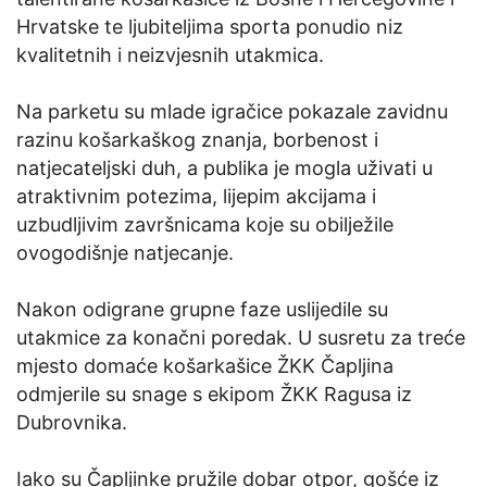
Hrvatske te ljubiteljima sporta ponudio niz
kvalitetnih i neizvjesnih utakmica.
Na parketu su mlade igračice pokazale zavidnu
razinu košarkaškog znanja, borbenost i
natjecateljski duh, a publika je mogla uživati u
atraktivnim potezima, lijepim akcijama i
uzbudljivim završnicama koje su obilježile
ovogodišnje natjecanje.
Nakon odigrane grupne faze uslijedile su
utakmice za konačni poredak. U susretu za treće
mjesto domaće košarkašice ŽKK Čapljina
odmjerile su snage s ekipom ŽKK Ragusa iz
Dubrovnika.
Iako su Čapljinke pružile dobar otpor, gošće iz