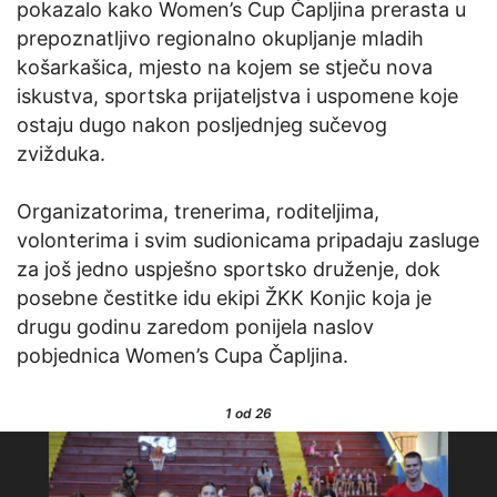
pokazalo kako Women’s Cup Čapljina prerasta u
prepoznatljivo regionalno okupljanje mladih
košarkašica, mjesto na kojem se stječu nova
iskustva, sportska prijateljstva i uspomene koje
ostaju dugo nakon posljednjeg sučevog
zvižduka.
Organizatorima, trenerima, roditeljima,
volonterima i svim sudionicama pripadaju zasluge
za još jedno uspješno sportsko druženje, dok
posebne čestitke idu ekipi ŽKK Konjic koja je
drugu godinu zaredom ponijela naslov
pobjednica Women’s Cupa Čapljina.
1
od 26