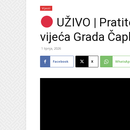
Vijesti
UŽIVO | Prati
vijeća Grada Čapl
1 lipnja, 2026
Facebook
X
WhatsAp
opusti u Ljekarnama
PROMO
vić: Odlične na obuću,
ke uređaje i vrhunsku
Ne propustite novu FIS 
ku
sedmicu za super ušte
 2026
6 kolovoza, 2026