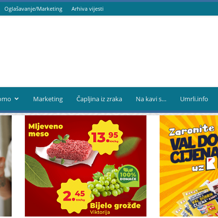
Oglašavanje/Marketing
Arhiva vijesti
omo
Marketing
Čapljina iz zraka
Na kavi s…
Umrli.info