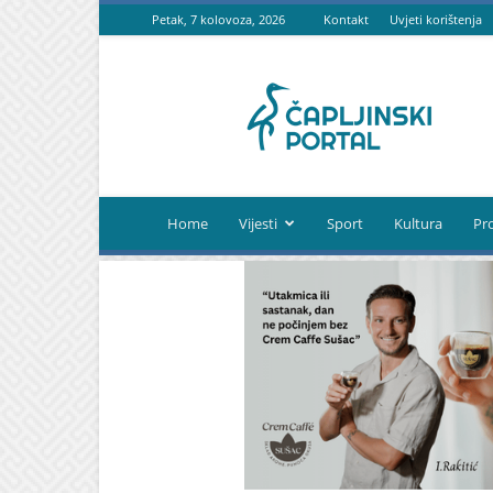
Petak, 7 kolovoza, 2026
Kontakt
Uvjeti korištenja
Čapljinski
portal
Home
Vijesti
Sport
Kultura
Pr