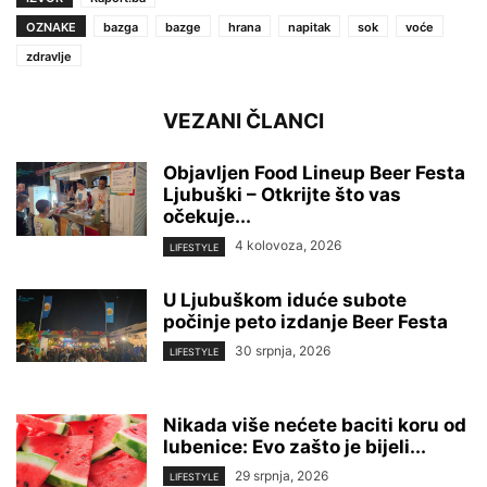
OZNAKE
bazga
bazge
hrana
napitak
sok
voće
zdravlje
VEZANI ČLANCI
Objavljen Food Lineup Beer Festa
Ljubuški – Otkrijte što vas
očekuje...
4 kolovoza, 2026
LIFESTYLE
U Ljubuškom iduće subote
počinje peto izdanje Beer Festa
30 srpnja, 2026
LIFESTYLE
Nikada više nećete baciti koru od
lubenice: Evo zašto je bijeli...
29 srpnja, 2026
LIFESTYLE