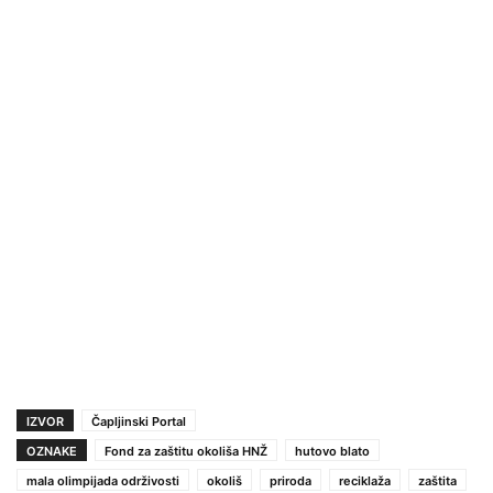
IZVOR
Čapljinski Portal
OZNAKE
Fond za zaštitu okoliša HNŽ
hutovo blato
mala olimpijada održivosti
okoliš
priroda
reciklaža
zaštita