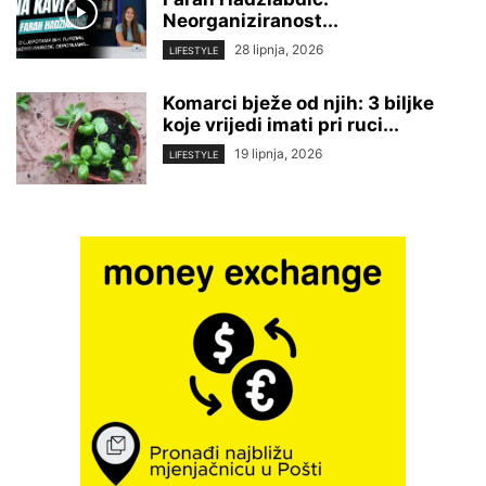
Neorganiziranost...
28 lipnja, 2026
LIFESTYLE
Komarci bježe od njih: 3 biljke
koje vrijedi imati pri ruci...
19 lipnja, 2026
LIFESTYLE