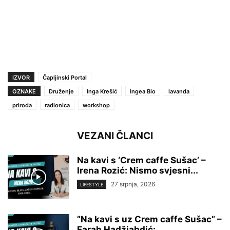
IZVOR
Čapljinski Portal
OZNAKE
Druženje
Inga Krešić
Ingea Bio
lavanda
priroda
radionica
workshop
VEZANI ČLANCI
Na kavi s ‘Crem caffe Sušac’ –
Irena Rozić: Nismo svjesni...
27 srpnja, 2026
LIFESTYLE
”Na kavi s uz Crem caffe Sušac” –
Farah Hadžiabdić: