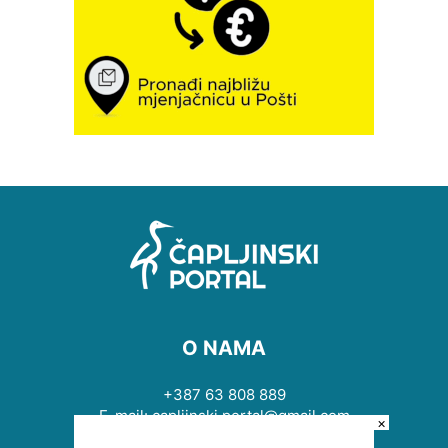
O NAMA
+387 63 808 889
E-mail: capljinski.portal@gmail.com
×