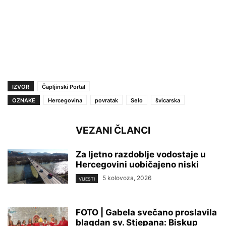
IZVOR
Čapljinski Portal
OZNAKE
Hercegovina
povratak
Selo
švicarska
VEZANI ČLANCI
Za ljetno razdoblje vodostaje u
Hercegovini uobičajeno niski
5 kolovoza, 2026
VIJESTI
FOTO | Gabela svečano proslavila
blagdan sv. Stjepana: Biskup