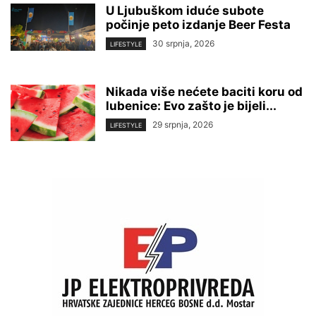
U Ljubuškom iduće subote
počinje peto izdanje Beer Festa
30 srpnja, 2026
LIFESTYLE
Nikada više nećete baciti koru od
lubenice: Evo zašto je bijeli...
29 srpnja, 2026
LIFESTYLE