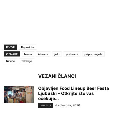
IZVOR
Raport.ba
OZNAKE
hrana
ishrana
jelo
prehrana
priprema jela
tikvice
zdravlje
VEZANI ČLANCI
Objavljen Food Lineup Beer Festa
Ljubuški – Otkrijte što vas
očekuje...
4 kolovoza, 2026
LIFESTYLE