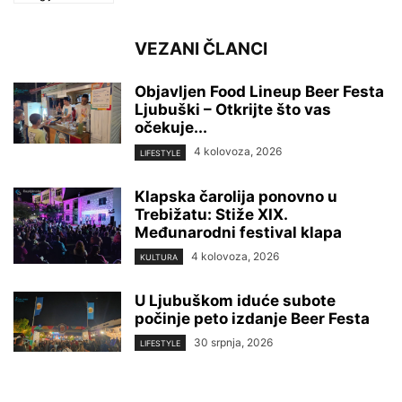
VEZANI ČLANCI
Objavljen Food Lineup Beer Festa
Ljubuški – Otkrijte što vas
očekuje...
4 kolovoza, 2026
LIFESTYLE
Klapska čarolija ponovno u
Trebižatu: Stiže XIX.
Međunarodni festival klapa
4 kolovoza, 2026
KULTURA
U Ljubuškom iduće subote
počinje peto izdanje Beer Festa
30 srpnja, 2026
LIFESTYLE