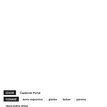
IZVOR
Čapljinski Portal
OZNAKE
boris rogoznica
glazba
ljubav
pjesma
zbog jedne divne