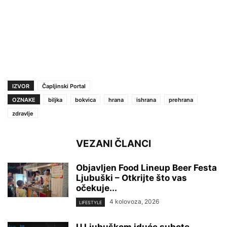
IZVOR
Čapljinski Portal
OZNAKE
biljka
bokvica
hrana
ishrana
prehrana
zdravlje
VEZANI ČLANCI
Objavljen Food Lineup Beer Festa
Ljubuški – Otkrijte što vas
očekuje...
4 kolovoza, 2026
LIFESTYLE
U Ljubuškom iduće subote