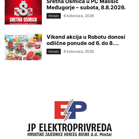
Sretna Osmica u PC Mališić
Međugorje – subota, 8.8.2026.
6 kolovoza, 2026
PROMO
Vikend akcija u Robotu donosi
odlične ponude od 6. do 8....
6 kolovoza, 2026
PROMO