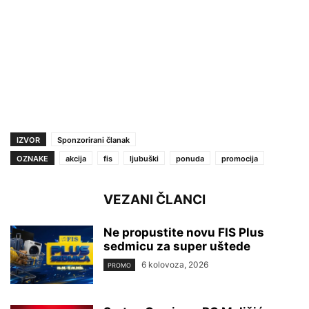
IZVOR
Sponzorirani članak
OZNAKE
akcija
fis
ljubuški
ponuda
promocija
VEZANI ČLANCI
Ne propustite novu FIS Plus
sedmicu za super uštede
6 kolovoza, 2026
PROMO