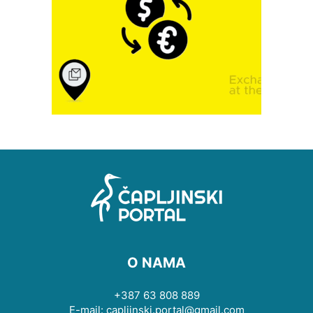
O NAMA
+387 63 808 889
E-mail: capljinski.portal@gmail.com