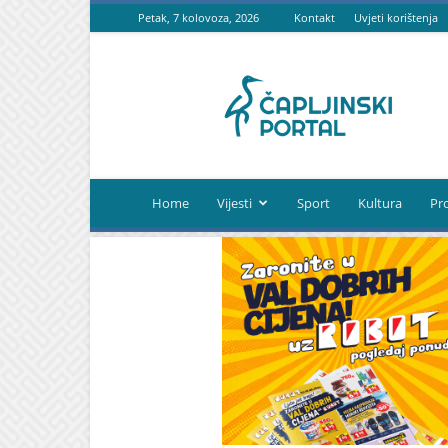
Petak, 7 kolovoza, 2026
Kontakt
Uvjeti korištenja
Čapljinski
portal
Home
Vijesti
Sport
Kultura
Pr