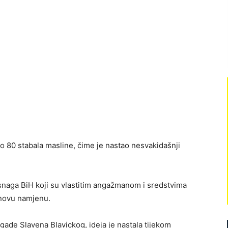
o 80 stabala masline, čime je nastao nesvakidašnji
h snaga BiH koji su vlastitim angažmanom i sredstvima
i novu namjenu.
gade Slavena Blavickog, ideja je nastala tijekom