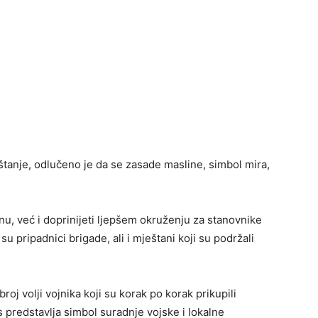
tanje, odlučeno je da se zasade masline, simbol mira,
rnu, već i doprinijeti ljepšem okruženju za stanovnike
su pripadnici brigade, ali i mještani koji su podržali
roj volji vojnika koji su korak po korak prikupili
s predstavlja simbol suradnje vojske i lokalne