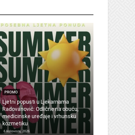
ROMO
PROMO
Ljetni popusti u Ljekarnama
PROMO
Radovanović: Odlične na obuću,
medicinske uređaje i vrhunsku
Ne propustite 
kozmetiku
sedmicu za su
6 kolovoza, 2026
6 kolovoza, 2026