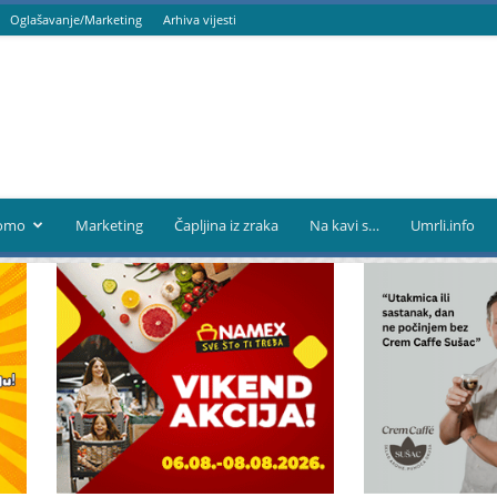
Oglašavanje/Marketing
Arhiva vijesti
omo
Marketing
Čapljina iz zraka
Na kavi s…
Umrli.info