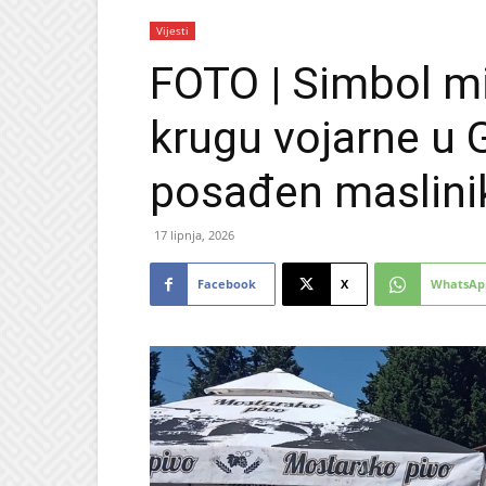
Vijesti
FOTO | Simbol mi
krugu vojarne u
posađen maslini
17 lipnja, 2026
Facebook
X
WhatsAp