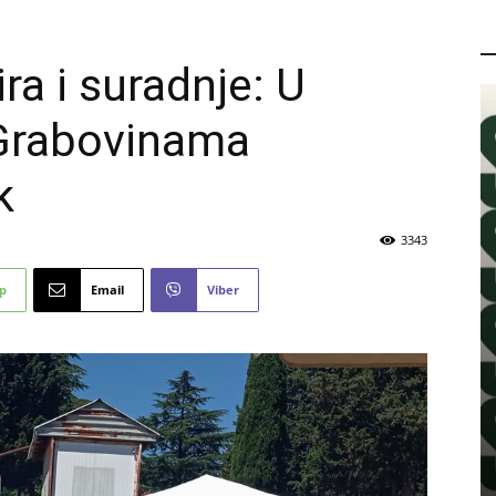
P
ra i suradnje: U
 Grabovinama
k
3343
p
Email
Viber