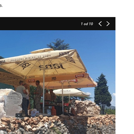
a.
1
od 10