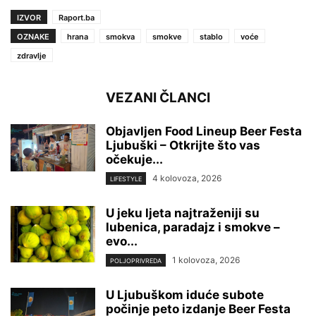
IZVOR
Raport.ba
OZNAKE
hrana
smokva
smokve
stablo
voće
zdravlje
VEZANI ČLANCI
Objavljen Food Lineup Beer Festa
Ljubuški – Otkrijte što vas
očekuje...
4 kolovoza, 2026
LIFESTYLE
U jeku ljeta najtraženiji su
lubenica, paradajz i smokve –
evo...
1 kolovoza, 2026
POLJOPRIVREDA
U Ljubuškom iduće subote
počinje peto izdanje Beer Festa