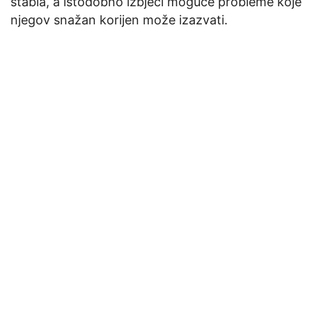
stabla, a istodobno izbjeći moguće probleme koje
njegov snažan korijen može izazvati.