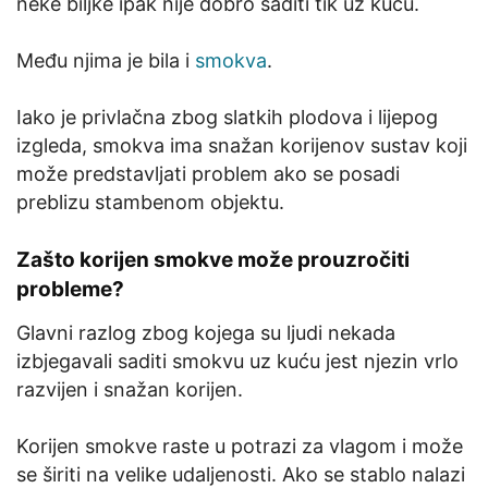
neke biljke ipak nije dobro saditi tik uz kuću.
Među njima je bila i
smokva
.
Iako je privlačna zbog slatkih plodova i lijepog
izgleda, smokva ima snažan korijenov sustav koji
može predstavljati problem ako se posadi
preblizu stambenom objektu.
Zašto korijen smokve može prouzročiti
probleme?
Glavni razlog zbog kojega su ljudi nekada
izbjegavali saditi smokvu uz kuću jest njezin vrlo
razvijen i snažan korijen.
Korijen smokve raste u potrazi za vlagom i može
se širiti na velike udaljenosti. Ako se stablo nalazi