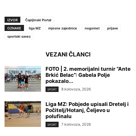
IZVOR
Čapljinski Portal
OZNAKE
liga MZ
mjesne zajednice
nogomet
prijave
sportski savez
VEZANI ČLANCI
FOTO | 2. memorijalni turnir ”Ante
Brkić Belac”: Gabela Polje
pokazalo...
8 kolovoza, 2026
SPORT
Liga MZ: Pobjede upisali Dretelj i
Počitelj/Hotanj, Čeljevo u
polufinalu
7 kolovoza, 2026
SPORT