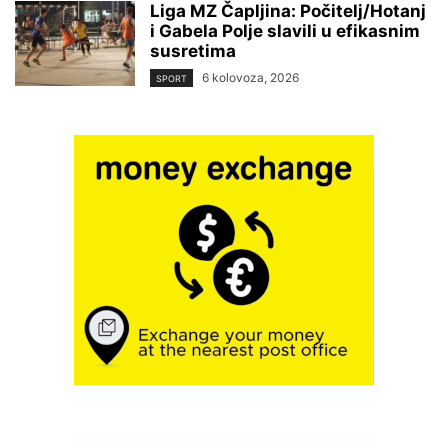
Liga MZ Čapljina: Počitelj/Hotanj
i Gabela Polje slavili u efikasnim
susretima
6 kolovoza, 2026
SPORT