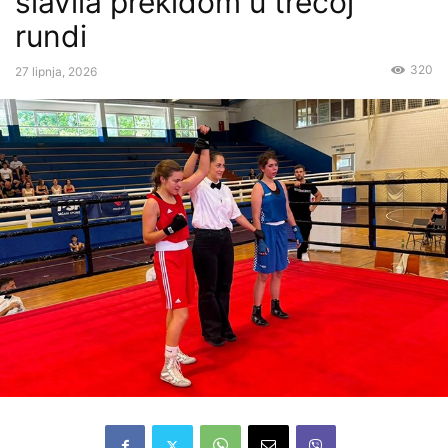
slavila prekidom u trećoj
rundi
320
27 lipnja, 2026