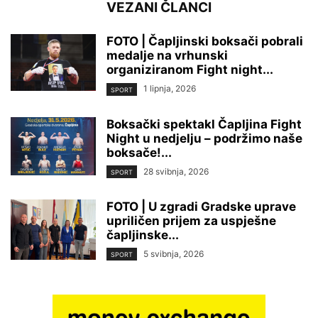
VEZANI ČLANCI
FOTO | Čapljinski boksači pobrali
medalje na vrhunski
organiziranom Fight night...
1 lipnja, 2026
SPORT
Boksački spektakl Čapljina Fight
Night u nedjelju – podržimo naše
boksače!...
28 svibnja, 2026
SPORT
FOTO | U zgradi Gradske uprave
upriličen prijem za uspješne
čapljinske...
5 svibnja, 2026
SPORT