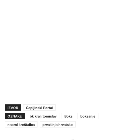
IZVOR
Čapljinski Portal
OZNAKE
bk kralj tomislav
Boks
boksanje
naomi kreštalica
prvakinja hrvatske