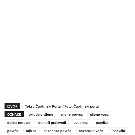
IZVOR
Tekst: Čapljinski Portal / Foto: Čapljinski portal
OZNAKE
aktualne cijene
cijene povrća
cijene voća
dolina neretve
domaći proizvodi
Lubenica
paprika
povrće
rajčica
sezonsko povrće
sezonsko voće
Tasovčići