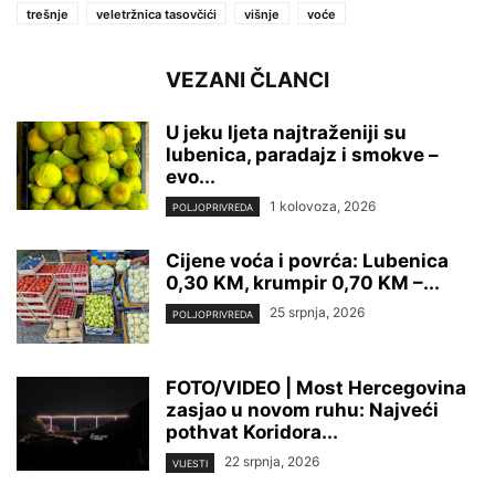
trešnje
veletržnica tasovčići
višnje
voće
VEZANI ČLANCI
U jeku ljeta najtraženiji su
lubenica, paradajz i smokve –
evo...
1 kolovoza, 2026
POLJOPRIVREDA
Cijene voća i povrća: Lubenica
0,30 KM, krumpir 0,70 KM –...
25 srpnja, 2026
POLJOPRIVREDA
FOTO/VIDEO | Most Hercegovina
zasjao u novom ruhu: Najveći
pothvat Koridora...
22 srpnja, 2026
VIJESTI