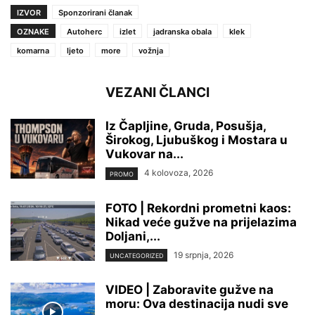
IZVOR
Sponzorirani članak
OZNAKE
Autoherc
izlet
jadranska obala
klek
komarna
ljeto
more
vožnja
VEZANI ČLANCI
Iz Čapljine, Gruda, Posušja,
Širokog, Ljubuškog i Mostara u
Vukovar na...
4 kolovoza, 2026
PROMO
FOTO | Rekordni prometni kaos:
Nikad veće gužve na prijelazima
Doljani,...
19 srpnja, 2026
UNCATEGORIZED
VIDEO | Zaboravite gužve na
moru: Ova destinacija nudi sve