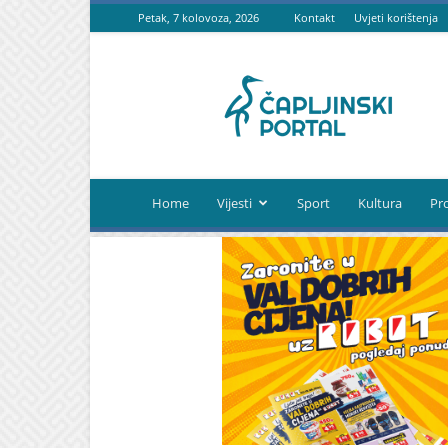
Petak, 7 kolovoza, 2026
Kontakt
Uvjeti korištenja
Čapljinski
portal
Home
Vijesti
Sport
Kultura
Pr