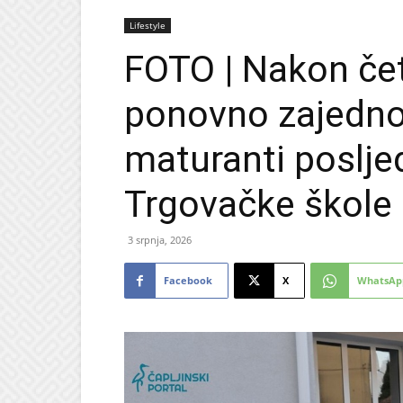
Lifestyle
FOTO | Nakon čet
ponovno zajedno:
maturanti poslje
Trgovačke škole 
3 srpnja, 2026
Facebook
X
WhatsAp