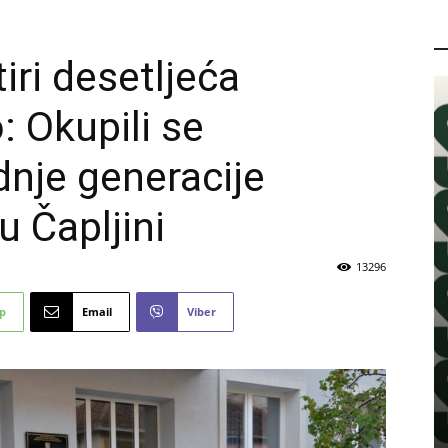
P
iri desetljeća
 Okupili se
dnje generacije
u Čapljini
13296
p
Email
Viber