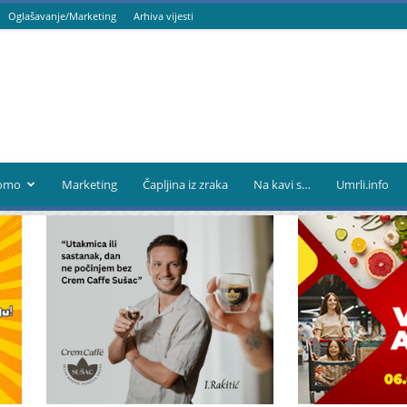
Oglašavanje/Marketing
Arhiva vijesti
omo
Marketing
Čapljina iz zraka
Na kavi s…
Umrli.info