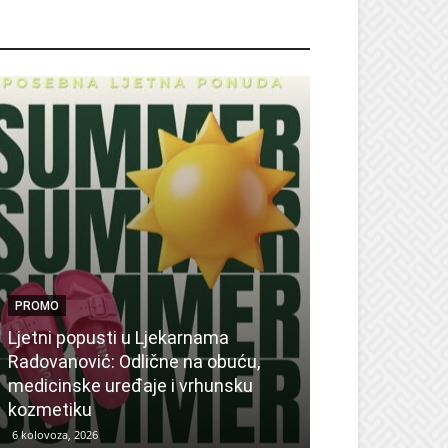
ROMO
PROMO
Ljetni popusti u Ljekarnama
PROMO
Radovanović: Odlične na obuću,
medicinske uređaje i vrhunsku
Ne propustite 
kozmetiku
sedmicu za su
6 kolovoza, 2026
6 kolovoza, 2026