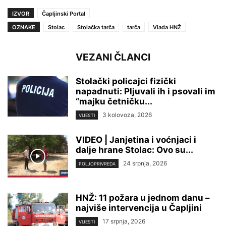
IZVOR
Čapljinski Portal
OZNAKE
Stolac
Stolačka tarča
tarča
Vlada HNŽ
VEZANI ČLANCI
Stolački policajci fizički
napadnuti: Pljuvali ih i psovali im
“majku četničku...
3 kolovoza, 2026
VIJESTI
VIDEO | Janjetina i voćnjaci i
dalje hrane Stolac: Ovo su...
24 srpnja, 2026
POLJOPRIVREDA
HNŽ: 11 požara u jednom danu –
najviše intervencija u Čapljini
17 srpnja, 2026
VIJESTI