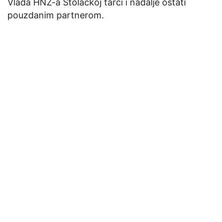
Vlada HNŽ-a Stolačkoj tarči i nadalje ostati
pouzdanim partnerom.