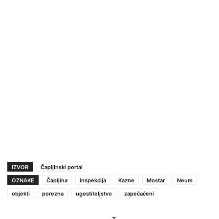
IZVOR
Čapljinski portal
OZNAKE
Čapljina
inspekcija
Kazne
Mostar
Neum
objekti
porezna
ugostiteljstvo
zapečaćeni