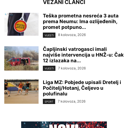
VEZANI ČLANCI
Teška prometna nesreća 3 auta
prema Neumu: Ima ozlijeđenih,
promet potpuno...
8 kolovoza, 2026
VIJESTI
Čapljinski vatrogasci imali
najviše intervencija u HNŽ-u: Čak
12 izlazaka na...
7 kolovoza, 2026
VIJESTI
Liga MZ: Pobjede upisali Dretelj i
Počitelj/Hotanj, Čeljevo u
polufinalu
7 kolovoza, 2026
SPORT