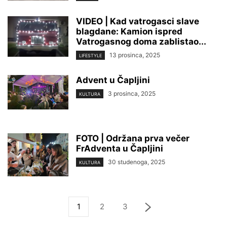
VIDEO | Kad vatrogasci slave
blagdane: Kamion ispred
Vatrogasnog doma zablistao...
13 prosinca, 2025
LIFESTYLE
Advent u Čapljini
3 prosinca, 2025
KULTURA
FOTO | Održana prva večer
FrAdventa u Čapljini
30 studenoga, 2025
KULTURA
1
2
3