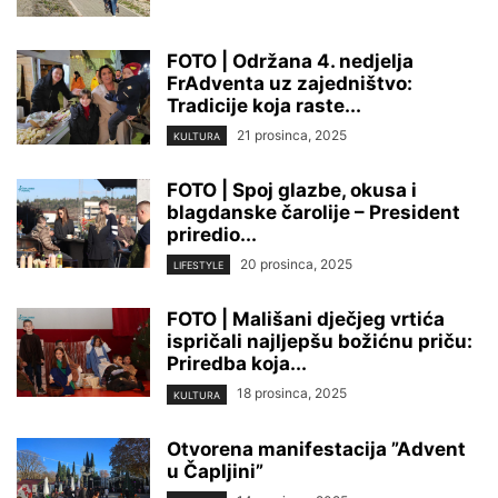
FOTO | Održana 4. nedjelja
FrAdventa uz zajedništvo:
Tradicije koja raste...
21 prosinca, 2025
KULTURA
FOTO | Spoj glazbe, okusa i
blagdanske čarolije – President
priredio...
20 prosinca, 2025
LIFESTYLE
FOTO | Mališani dječjeg vrtića
ispričali najljepšu božićnu priču:
Priredba koja...
18 prosinca, 2025
KULTURA
Otvorena manifestacija ”Advent
u Čapljini”