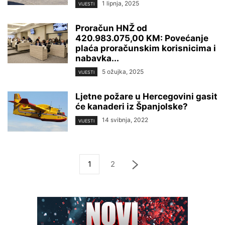
1 lipnja, 2025
VIJESTI
Proračun HNŽ od
420.983.075,00 KM: Povećanje
plaća proračunskim korisnicima i
nabavka...
5 ožujka, 2025
VIJESTI
Ljetne požare u Hercegovini gasit
će kanaderi iz Španjolske?
14 svibnja, 2022
VIJESTI
1
2