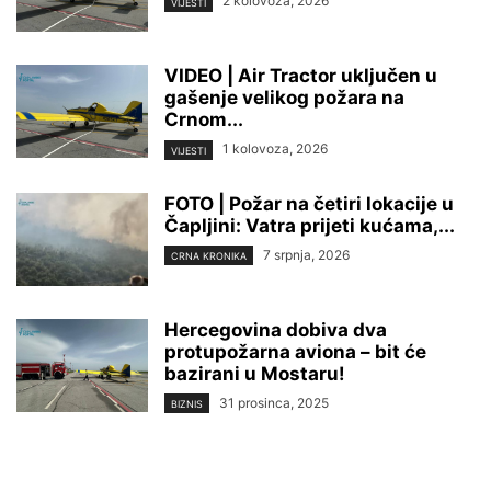
2 kolovoza, 2026
VIJESTI
VIDEO | Air Tractor uključen u
gašenje velikog požara na
Crnom...
1 kolovoza, 2026
VIJESTI
FOTO | Požar na četiri lokacije u
Čapljini: Vatra prijeti kućama,...
7 srpnja, 2026
CRNA KRONIKA
Hercegovina dobiva dva
protupožarna aviona – bit će
bazirani u Mostaru!
31 prosinca, 2025
BIZNIS