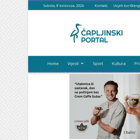
Subota, 8 kolovoza, 2026
Kontakt
Uvjeti korištenj
Čapljinski
portal
Home
Vijesti
Sport
Kultura
Pr