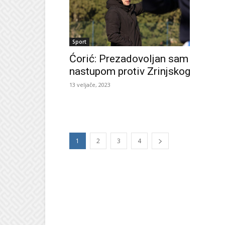
Sport
Ćorić: Prezadovoljan sam
nastupom protiv Zrinjskog
13 veljače, 2023
1
2
3
4