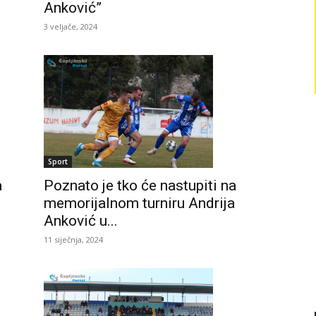
Anković”
3 veljače, 2024
Sport
a
Poznato je tko će nastupiti na
memorijalnom turniru Andrija
Anković u...
11 siječnja, 2024