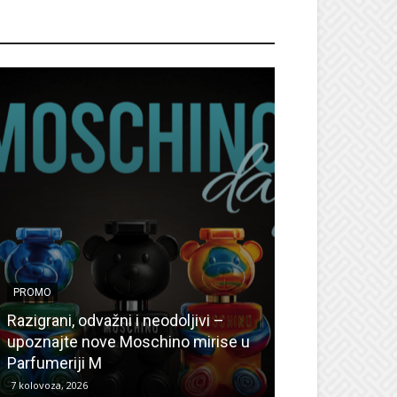
ROMO
PROMO
PROMO
Ljetni popusti
Razigrani, odvažni i neodoljivi –
Radovanović: O
upoznajte nove Moschino mirise u
medicinske ur
Parfumeriji M
kozmetiku
7 kolovoza, 2026
6 kolovoza, 2026