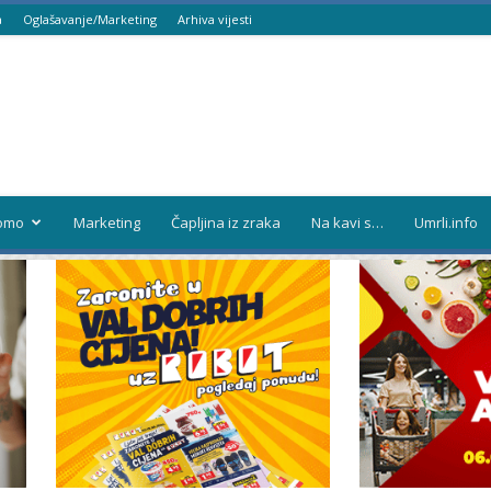
a
Oglašavanje/Marketing
Arhiva vijesti
omo
Marketing
Čapljina iz zraka
Na kavi s…
Umrli.info