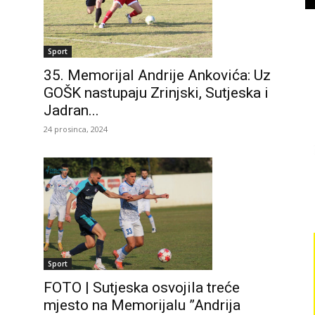
Sport
35. Memorijal Andrije Ankovića: Uz
GOŠK nastupaju Zrinjski, Sutjeska i
Jadran...
24 prosinca, 2024
Sport
FOTO | Sutjeska osvojila treće
mjesto na Memorijalu ”Andrija