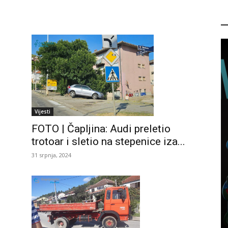
P
Vijesti
FOTO | Čapljina: Audi preletio
trotoar i sletio na stepenice iza...
31 srpnja, 2024