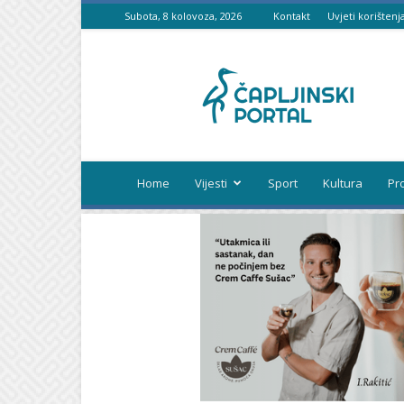
Subota, 8 kolovoza, 2026
Kontakt
Uvjeti korištenj
Čapljinski
portal
Home
Vijesti
Sport
Kultura
Pr