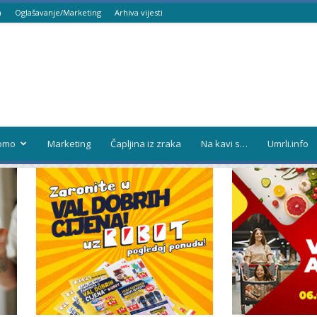
a
Oglašavanje/Marketing
Arhiva vijesti
omo
Marketing
Čapljina iz zraka
Na kavi s…
Umrli.info