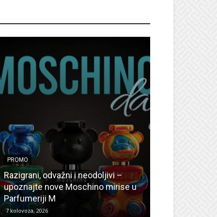
ROMO
PROMO
PROMO
Ljetni popusti
Razigrani, odvažni i neodoljivi –
Radovanović: O
upoznajte nove Moschino mirise u
medicinske ur
Parfumeriji M
kozmetiku
7 kolovoza, 2026
6 kolovoza, 2026