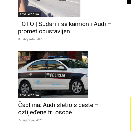
Crna kronika
FOTO | Sudarili se kamion i Audi –
promet obustavljen
8 listopada, 2020
Crna kronika
Čapljina: Audi sletio s ceste –
ozlijeđene tri osobe
22 siječnja, 2020