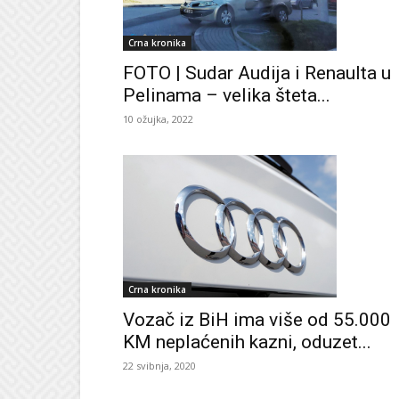
Crna kronika
FOTO | Sudar Audija i Renaulta u
Pelinama – velika šteta...
10 ožujka, 2022
Crna kronika
Vozač iz BiH ima više od 55.000
KM neplaćenih kazni, oduzet...
22 svibnja, 2020