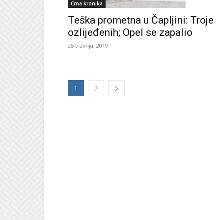
Crna kronika
Teška prometna u Čapljini: Troje
ozlijeđenih; Opel se zapalio
25 travnja, 2019
1
2