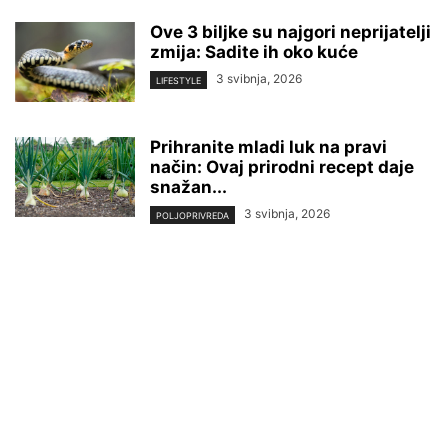
Ove 3 biljke su najgori neprijatelji
zmija: Sadite ih oko kuće
3 svibnja, 2026
LIFESTYLE
Prihranite mladi luk na pravi
način: Ovaj prirodni recept daje
snažan...
3 svibnja, 2026
POLJOPRIVREDA