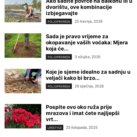
Ako sadite povrće na balkonu ili u
dvorištu, ove kombinacije
izbjegavajte
25 travnja, 2026
POLJOPRIVREDA
Sada je pravo vrijeme za
okopavanje vaših voćaka: Mjera
koja će...
3 ožujka, 2026
POLJOPRIVREDA
Koje je sjeme idealno za sadnju u
veljači kako bi brzo...
29 siječnja, 2026
POLJOPRIVREDA
Pospite ovo oko ruža prije
mrazova i imat ćete najljepši
vrt...
25 listopada, 2025
LIFESTYLE