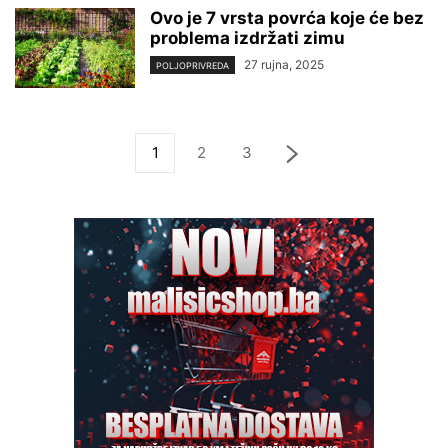
Ovo je 7 vrsta povrća koje će bez
problema izdržati zimu
27 rujna, 2025
POLJOPRIVREDA
1
2
3