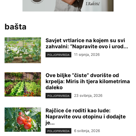
bašta
Savjet vrtlarice na kojem su svi
zahvalni: “Napravite ovo i urod...
11 srpnja, 2026
POLJOPRIVREDA
Ove biljke “čiste” dvorište od
krpelja: Miris ih tjera kilometrima
daleko
23 svibnja, 2026
POLJOPRIVREDA
Rajčice će roditi kao lude:
Napravite ovu otopinu i dodajte
je...
6 svibnja, 2026
POLJOPRIVREDA