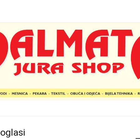
 oglasi
P