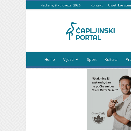
Nedjelja, 9 kolovoza, 2026
Kontakt
Uvjeti korišten
Čapljinski
portal
Home
Vijesti
Sport
Kultura
Pr