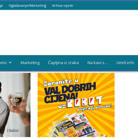
ja
Oglašavanje/Marketing
Arhiva vijesti
omo
Marketing
Čapljina iz zraka
Na kavi s…
Umrli.info