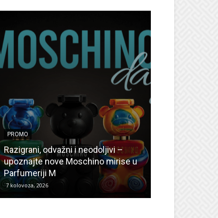
PROMO
PROMO
Ljetni popusti
Razigrani, odvažni i neodoljivi –
Radovanović: O
upoznajte nove Moschino mirise u
medicinske ur
Parfumeriji M
kozmetiku
7 kolovoza, 2026
6 kolovoza, 2026