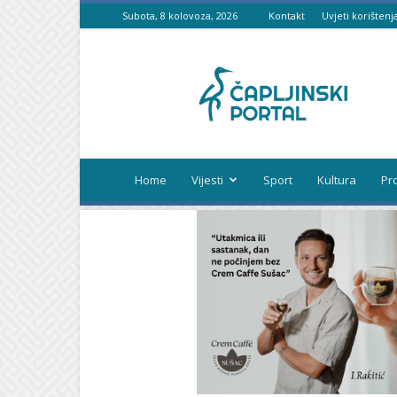
Subota, 8 kolovoza, 2026
Kontakt
Uvjeti korištenj
Čapljinski
portal
Home
Vijesti
Sport
Kultura
Pr