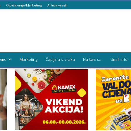
a
Oglašavanje/Marketing
Arhiva vijesti
omo
Marketing
Čapljina iz zraka
Na kavi s…
Umrli.info