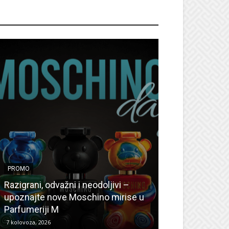
ROMO
PROMO
PROMO
Ljetni popusti
Razigrani, odvažni i neodoljivi –
Radovanović: O
upoznajte nove Moschino mirise u
medicinske ur
Parfumeriji M
kozmetiku
7 kolovoza, 2026
6 kolovoza, 2026